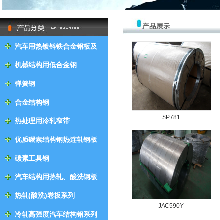
null
产品展示
汽车用热镀锌铁合金钢板及
钢带
机械结构用低合金钢
弹簧钢
合金结构钢
SP781
热处理用冷轧窄带
优质碳素结构钢热连轧钢板
及钢带
碳素工具钢
汽车结构用热轧、酸洗钢板
及钢带
热轧(酸洗)卷板系列
JAC590Y
冷轧高强度汽车结构钢系列