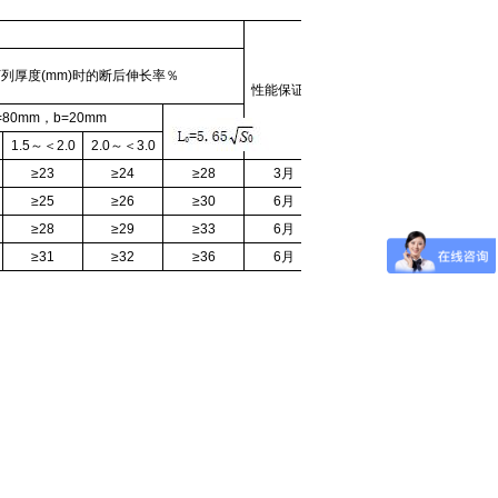
列厚度(mm)时的断后伸长率％
性能保证期
=80mm，b=20mm
1.5～＜2.0
2.0～＜3.0
3.0～11.0
≥23
≥24
≥28
3月
≥25
≥26
≥30
6月
≥28
≥29
≥33
6月
≥31
≥32
≥36
6月