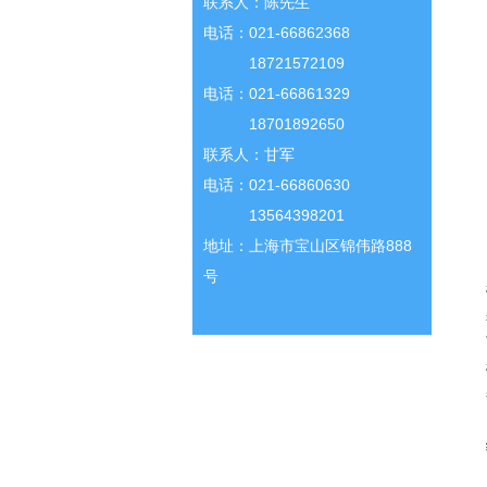
联系人：陈先生
电话：021-66862368
18721572109
电话：021-66861329
18701892650
联系人：甘军
电话：021-66860630
13564398201
地址：上海市宝山区锦伟路888
号